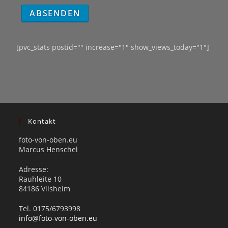
[pvc_stats postid="" increase="1" show_views_today="1"]
Kontakt
foto-von-oben.eu
Marcus Henschel
Adresse:
Rauhleite 10
84186 Vilsheim
Tel. 0175/6793998
info@foto-von-oben.eu