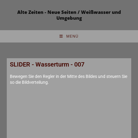
Alte Zeiten - Neue Seiten / Weißwasser und
Umgebung
MENÜ
SLIDER - Wasserturm - 007
Bewegen Sie den Regler in der Mitte des Bildes und steuern Sie
so die Bildverteilung.