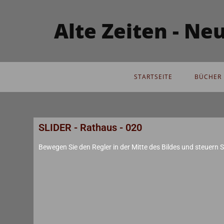
Alte Zeiten - N
STARTSEITE
BÜCHER 
SLIDER - Rathaus - 020
Bewegen Sie den Regler in der Mitte des Bildes und steuern Si