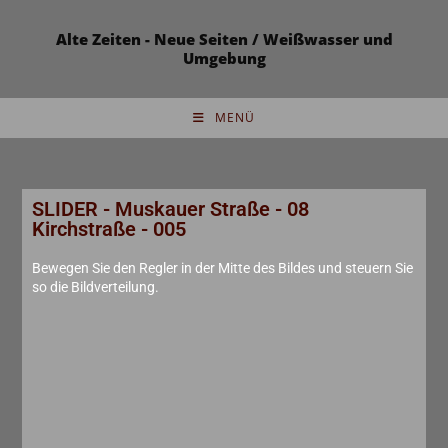
Alte Zeiten - Neue Seiten / Weißwasser und
Umgebung
MENÜ
SLIDER - Muskauer Straße - 08
Kirchstraße - 005
Bewegen Sie den Regler in der Mitte des Bildes und steuern Sie
so die Bildverteilung.