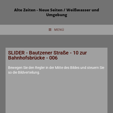
Alte Zeiten - Neue Seiten / Weißwasser und
Umgebung
MENÜ
SLIDER - Bautzener Straße - 10 zur
Bahnhofsbrücke - 006
Bewegen Sie den Regler in der Mitte des Bildes und steuern Sie
so die Bildverteilung.