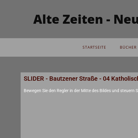
Alte Zeiten - N
STARTSEITE
BÜCHER 
SLIDER - Bautzener Straße - 04 Katholisc
Bewegen Sie den Regler in der Mitte des Bildes und steuern Si