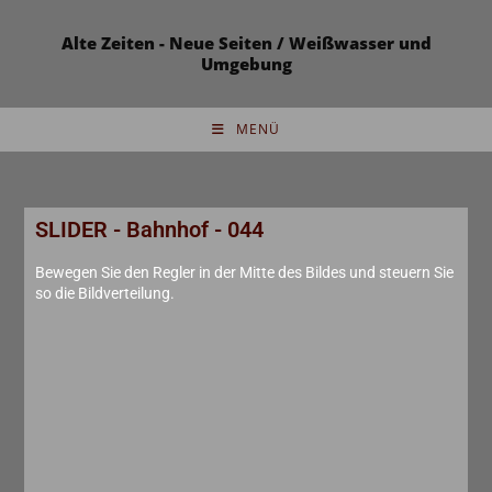
Alte Zeiten - Neue Seiten / Weißwasser und
Umgebung
MENÜ
SLIDER - Bahnhof - 044
Bewegen Sie den Regler in der Mitte des Bildes und steuern Sie
so die Bildverteilung.